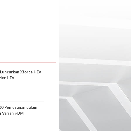
 Luncurkan Xforce HEV
der HEV
00 Pemesanan dalam
i Varian i-DM