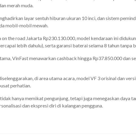
, dan merah muda.
menghadirkan layar sentuh hiburan ukuran 10 inci, dan sistem pemind
ada mobil-mobil mewah.
on the road Jakarta Rp230.130.000, model kendaraan ini didukung
rcapai lebih dahulu), serta garansi baterai selama 8 tahun tanpa 
tama, VinFast menawarkan cashback hingga Rp37.850.000 dan sej
selenggarakan, di area utama acara, model VF 3 orisinal dan versi 
usat perhatian.
ni tidak hanya memikat pengunjung, tetapi juga menegaskan daya tar
nalisasi dan ekspresi diri di kalangan pengguna.