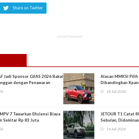
Share on Twitter
ADVERTISEMENT
F Jadi Sponsor GIIAS 2026 Bakal
Alasan MMKSI Pilih
langgan dengan Penawaran
Dibandingkan Xpan
026
18 Juli 2026
 MPV 7 Tawarkan Efisiensi Biaya
JETOUR T1 Catat 8
n Sekitar Rp 83 Juta
Sebulan, Didominas
026
14 Juli 2026