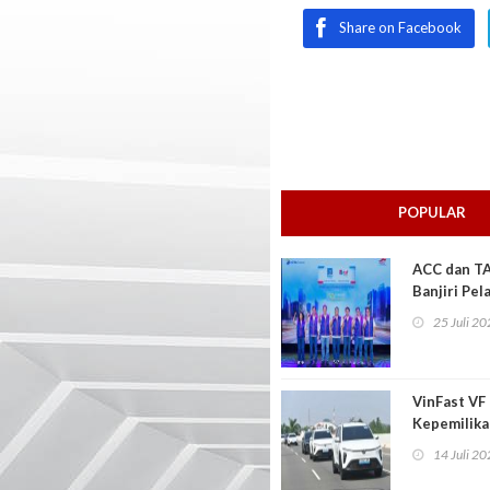
Share on Facebook
POPULAR
ACC dan TA
Banjiri Pe
Menarik
25 Juli 2
VinFast VF
Kepemilika
14 Juli 2