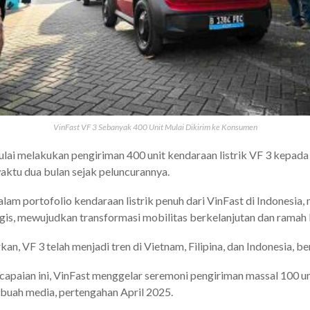
VinFast VF 3 Sebanyak 400 Unit Mulai Dikirim ke Konsumen
ulai melakukan pengiriman 400 unit kendaraan listrik VF 3 kepada
aktu dua bulan sejak peluncurannya.
lam portofolio kendaraan listrik penuh dari VinFast di Indonesia,
egis, mewujudkan transformasi mobilitas berkelanjutan dan ramah 
kan, VF 3 telah menjadi tren di Vietnam, Filipina, dan Indonesia, b
paian ini, VinFast menggelar seremoni pengiriman massal 100 uni
buah media, pertengahan April 2025.