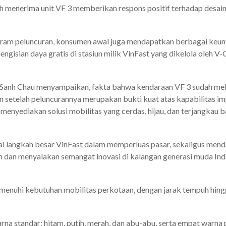
 menerima unit VF 3 memberikan respons positif terhadap desain,
gram peluncuran, konsumen awal juga mendapatkan berbagai keunt
ngisian daya gratis di stasiun milik VinFast yang dikelola oleh V
Sanh Chau menyampaikan, fakta bahwa kendaraan VF 3 sudah melun
n setelah peluncurannya merupakan bukti kuat atas kapabilitas i
menyediakan solusi mobilitas yang cerdas, hijau, dan terjangkau 
i langkah besar VinFast dalam memperluas pasar, sekaligus mend
 dan menyalakan semangat inovasi di kalangan generasi muda Ind
menuhi kebutuhan mobilitas perkotaan, dengan jarak tempuh hin
rna standar: hitam, putih, merah, dan abu-abu, serta empat warn