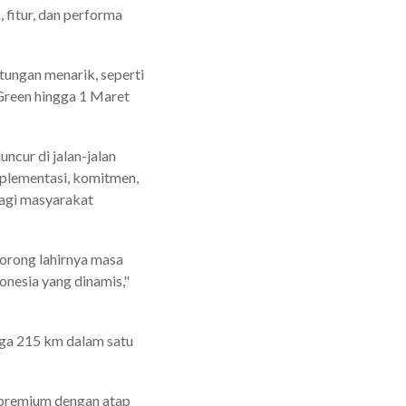
 fitur, dan performa
ungan menarik, seperti
-Green hingga 1 Maret
cur di jalan-jalan
mplementasi, komitmen,
bagi masyarakat
orong lahirnya masa
onesia yang dinamis,"
gga 215 km dalam satu
a premium dengan atap