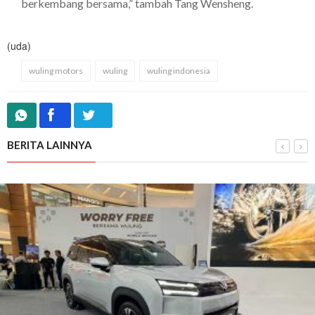
berkembang bersama,” tambah Tang Wensheng.
(uda)
wuling motors
wuling
wuling indonesia
BERITA LAINNYA