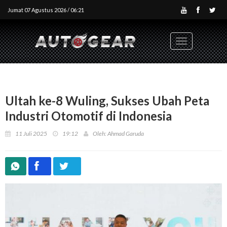
Jumat 07 Agustus 2026 / 06:21
Toggle
navigation
Ultah ke-8 Wuling, Sukses Ubah Peta
Industri Otomotif di Indonesia
11 Juli 2025
19:12
Oleh: Ahmad Garuda