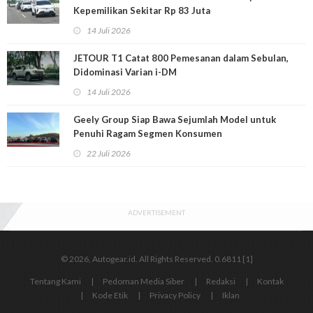
Kepemilikan Sekitar Rp 83 Juta
14 Juli 2026
JETOUR T1 Catat 800 Pemesanan dalam Sebulan,
Didominasi Varian i-DM
14 Juli 2026
Geely Group Siap Bawa Sejumlah Model untuk
Penuhi Ragam Segmen Konsumen
22 Juli 2026
ADVERTISEMENT
© 2026, Autogear.id. All Rights Reserved. 0.6811 [1]
Tentang Kami
Pedoman Media Siber
Redaksi
Kontak
Kode Etik
Privacy Policy
Iklan