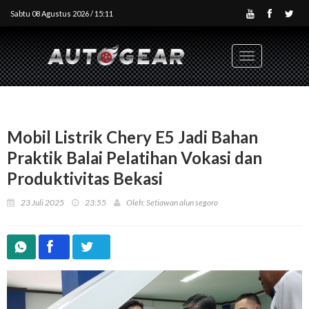
Sabtu 08 Agustus 2026 / 15:11
Toggle
navigation
Mobil Listrik Chery E5 Jadi Bahan
Praktik Balai Pelatihan Vokasi dan
Produktivitas Bekasi
23 Juli 2025
23:55
Oleh: Setiawan alun segoro