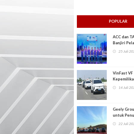
POPULAR
ACC dan TA
Banjiri Pe
Menarik
25 Juli 2
VinFast VF
Kepemilika
14 Juli 2
Geely Grou
untuk Pen
22 Juli 2