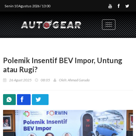
Senin 10 Agustus 2026 / 13:00
Toggle
navigation
Polemik Insentif BEV Impor, Untung
atau Rugi?
26 Agust 2025
08:05
Oleh: Ahmad Garuda