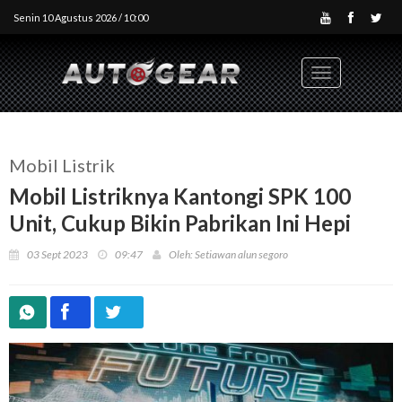
Senin 10 Agustus 2026 / 10:00
Toggle
navigation
Mobil Listrik
Mobil Listriknya Kantongi SPK 100
Unit, Cukup Bikin Pabrikan Ini Hepi
03 Sept 2023
09:47
Oleh: Setiawan alun segoro