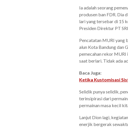
Ia adalah seorang pemen
produsen ban FDR. Dia di
lari yang tersebar di 15 
Presiden Direktur PT SR
Pencatatan MURI yang bar
alun Kota Bandung dan Ge
pemecahan rekor MURI ini
saat berlari. Tidak ada 
Baca Juga:
Ketika Kustomisasi Si
Selidik punya selidik, 
terinsipirasi dari perma
permainan masa kecil kit
Lanjut Dion lagi, kegiat
enerjik bergerak sewakt