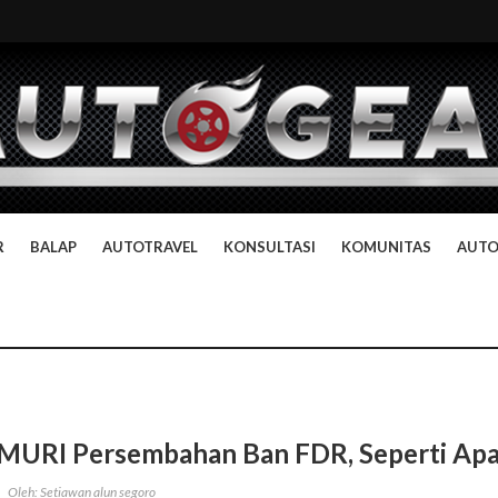
R
BALAP
AUTOTRAVEL
KONSULTASI
KOMUNITAS
AUT
MURI Persembahan Ban FDR, Seperti Ap
Oleh: Setiawan alun segoro