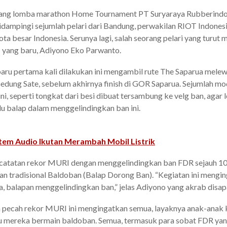
ang lomba marathon Home Tournament PT Suryaraya Rubberindo In
dampingi sejumlah pelari dari Bandung, perwakilan RIOT Indonesi
kota besar Indonesia. Serunya lagi, salah seorang pelari yang turu
I yang baru, Adiyono Eko Parwanto.
u pertama kali dilakukan ini mengambil rute The Saparua melewati
dung Sate, sebelum akhirnya finish di GOR Saparua. Sejumlah mod
, seperti tongkat dari besi dibuat tersambung ke velg ban, agar
adu balap dalam menggelindingkan ban ini.
stem Audio Ikutan Merambah Mobil Listrik
pencatatan rekor MURI dengan menggelindingkan ban FDR sejauh 1
inan tradisional Baldoban (Balap Dorong Ban). “Kegiatan ini meng
a, balapan menggelindingkan ban,” jelas Adiyono yang akrab disap
an pecah rekor MURI ini mengingatkan semua, layaknya anak-anak k
u mereka bermain baldoban. Semua, termasuk para sobat FDR yan