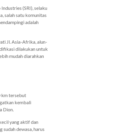
dustries (SRI), selaku
a, salah satu komunitas
t mendampingi adalah
 Jl. Asia-Afrika, alun-
ifikasi dilakukan untuk
 lebih mudah diarahkan
0 km tersebut
ingatkan kembali
a Dion.
ecil yang aktif dan
g sudah dewasa, harus