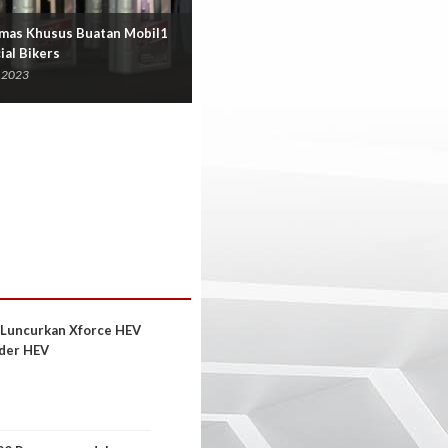
umas Khusus Buatan Mobil1
Sasar Pengguna Skuter Klasik,
ial Bikers
Millennium Pede Rilis White Ribb
Series
 2023
09 Okt 2023
 Luncurkan Xforce HEV
der HEV