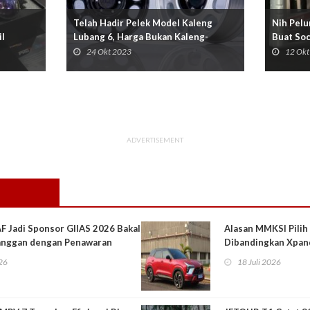
Telah Hadir Pelek Model Kaleng
Nih Pel
il
Lubang 6, Harga Bukan Kaleng-
Buat Soc
Kaleng
24 Okt 2023
12 Okt
ADVERTISEMENT
F Jadi Sponsor GIIAS 2026 Bakal
Alasan MMKSI Pilih
langgan dengan Penawaran
Dibandingkan Xpan
026
18 Juli 2026