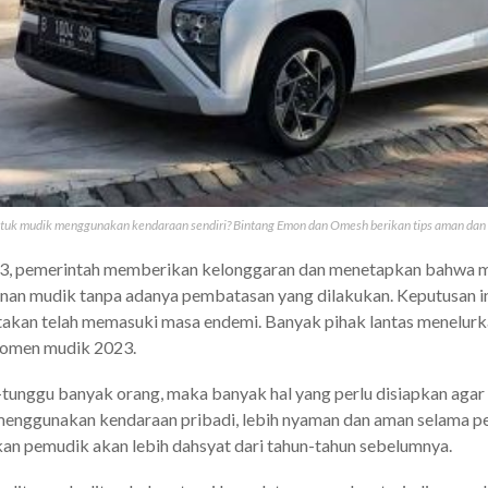
uk mudik menggunakan kendaraan sendiri? Bintang Emon dan Omesh berikan tips aman da
3, pemerintah memberikan kelonggaran dan menetapkan bahwa m
nan mudik tanpa adanya pembatasan yang dilakukan. Keputusan i
takan telah memasuki masa endemi. Banyak pihak lantas menelu
momen mudik 2023.
-tunggu banyak orang, maka banyak hal yang perlu disiapkan aga
nggunakan kendaraan pribadi, lebih nyaman dan aman selama pe
jakan pemudik akan lebih dahsyat dari tahun-tahun sebelumnya.