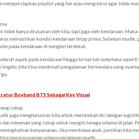
isa mempersiapkan playlist yang fun atau mengobrol agar tidak m
rima
k tidak hanya dirasakan oleh kita, tapi juga oleh kendaraan. Maka da
 harus memastikan kondisi kendaraan tetap prima. Sebelum mudik, p
tin pada kendaraan di bengkel terdekat.
eluruh aspek pada kendaraan hingga ke hal-hal sederhana seperti
 begitu, kita bisa menikmati pengalaman berkendara yang nyama
rga.
trator Boyband BTS Sebagai Key Visual
 yang cukup
udik juga mengharuskan kita untuk membekali diri dengan logisti
 dan minuman yang cukup untuk mengisi tenaga selama di jalan. 
 meningkatkan kenyamanan. Jika membawa anak, pastikan kita me
 bisa merasa nyaman selama perjalanan mudik.