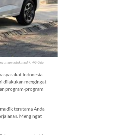
n nyaman untuk mudik. AG-Uda
asyarakat Indonesia
ni dilakukan mengingat
rkan program-program
r mudik terutama Anda
rjalanan. Mengingat