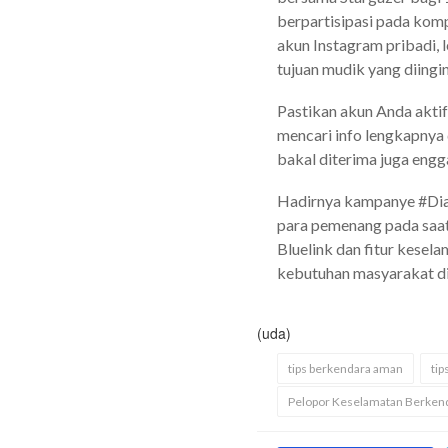
berpartisipasi pada komp
akun Instagram pribadi, 
tujuan mudik yang diingi
Pastikan akun Anda aktif
mencari info lengkapnya
bakal diterima juga engg
Hadirnya kampanye #Dian
para pemenang pada saat 
Bluelink dan fitur kesela
kebutuhan masyarakat di
(uda)
tips berkendara aman
ti
Pelopor Keselamatan Berken