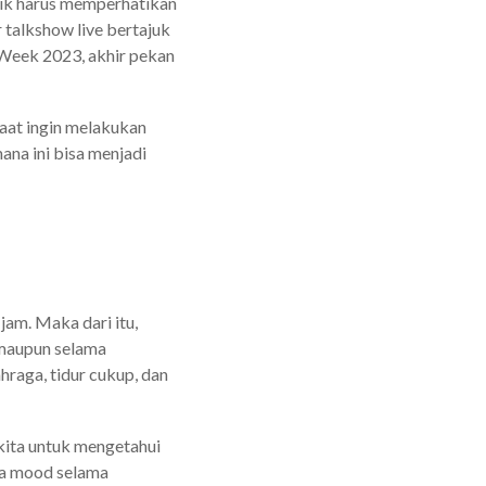
dik harus memperhatikan
 talkshow live bertajuk
Week 2023, akhir pekan
aat ingin melakukan
ana ini bisa menjadi
am. Maka dari itu,
 maupun selama
hraga, tidur cukup, dan
 kita untuk mengetahui
aga mood selama