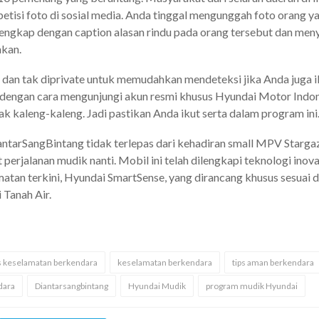
etisi foto di sosial media. Anda tinggal mengunggah foto orang ya
lengkap dengan caption alasan rindu pada orang tersebut dan men
nkan.
 dan tak diprivate untuk memudahkan mendeteksi jika Anda juga ik
 dengan cara mengunjungi akun resmi khusus Hyundai Motor Indon
ak kaleng-kaleng. Jadi pastikan Anda ikut serta dalam program ini
tarSangBintang tidak terlepas dari kehadiran small MPV Starg
perjalanan mudik nanti. Mobil ini telah dilengkapi teknologi inova
matan terkini, Hyundai SmartSense, yang dirancang khusus sesuai d
 Tanah Air.
ps keselamatan berkendara
keselamatan berkendara
tips aman berkendara
dara
Diantarsangbintang
Hyundai Mudik
program mudik Hyundai