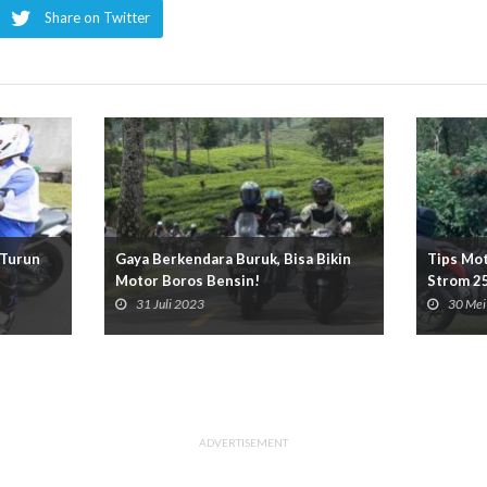
Share on Twitter
 Turun
Gaya Berkendara Buruk, Bisa Bikin
Tips Mot
Motor Boros Bensin!
Strom 2
31 Juli 2023
30 Mei
ADVERTISEMENT