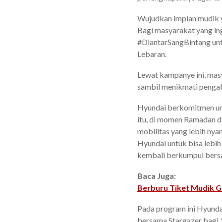
Wujudkan impian mudik 
Bagi masyarakat yang i
#DiantarSangBintang un
Lebaran.
Lewat kampanye ini, mas
sambil menikmati pengal
Hyundai berkomitmen unt
itu, di momen Ramadan d
mobilitas yang lebih nya
Hyundai untuk bisa leb
kembali berkumpul bers
Baca Juga:
Berburu Tiket Mudik G
Pada program ini Hyunda
bersama Stargazer bagi 