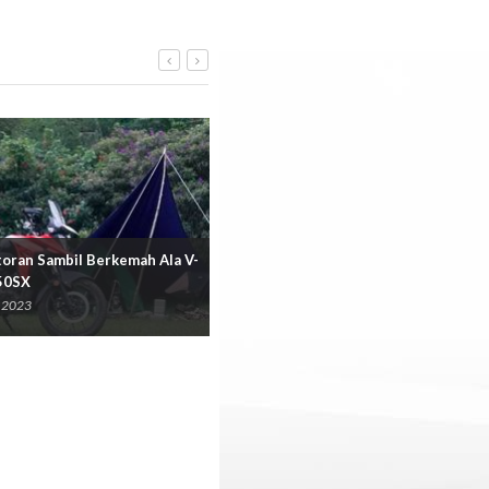
oran Sambil Berkemah Ala V-
Parkir Mobil Paralel? Gunakan Tek
50SX
Ini
 2023
19 Mei 2023