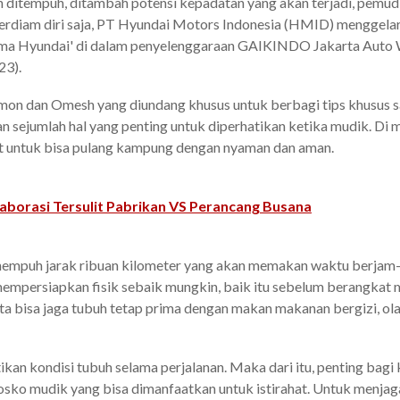
an ditempuh, ditambah potensi kepadatan yang akan terjadi, pemu
berdiam diri saja, PT Hyundai Motors Indonesia (HMID) menggelar
a Hyundai' di dalam penyelenggaraan GAIKINDO Jakarta Auto 
23).
Emon dan Omesh yang diundang khusus untuk berbagi tips khusus s
n sejumlah hal yang penting untuk diperhatikan ketika mudik. Di m
at untuk bisa pulang kampung dengan nyaman dan aman.
aborasi Tersulit Pabrikan VS Perancang Busana
enempuh jarak ribuan kilometer yang akan memakan waktu berjam-j
 mempersiapkan fisik sebaik mungkin, baik itu sebelum berangkat
ta bisa jaga tubuh tetap prima dengan makan makanan bergizi, ola
ikan kondisi tubuh selama perjalanan. Maka dari itu, penting bagi
n posko mudik yang bisa dimanfaatkan untuk istirahat. Untuk menj