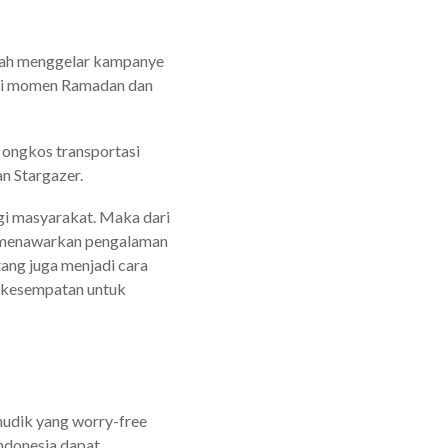
gah menggelar kampanye
 di momen Ramadan dan
 ongkos transportasi
n Stargazer.
gi masyarakat. Maka dari
ng menawarkan pengalaman
ang juga menjadi cara
 kesempatan untuk
mudik yang worry-free
ndonesia dapat