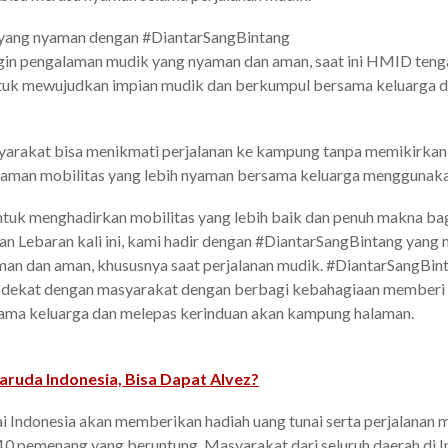
yang nyaman dengan #DiantarSangBintang
ngin pengalaman mudik yang nyaman dan aman, saat ini HMID ten
tuk mewujudkan impian mudik dan berkumpul bersama keluarga
yarakat bisa menikmati perjalanan ke kampung tanpa memikirkan
aman mobilitas yang lebih nyaman bersama keluarga menggunaka
uk menghadirkan mobilitas yang lebih baik dan penuh makna ba
an Lebaran kali ini, kami hadir dengan #DiantarSangBintang ya
man dan aman, khususnya saat perjalanan mudik. #DiantarSangBint
ih dekat dengan masyarakat dengan berbagi kebahagiaan memberi
ama keluarga dan melepas kerinduan akan kampung halaman.
aruda Indonesia, Bisa Dapat Alvez?
i Indonesia akan memberikan hadiah uang tunai serta perjalanan 
10 pemenang yang beruntung. Masyarakat dari seluruh daerah di I